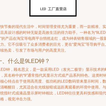
在快节奏的现代生活中，时间管理变得尤为重要，而一款精准、
且具设计感的时钟无疑是高效生活的得力助手。一种名为“9LED
钟”的产品在淘宝等电商平台悄然走红，成为钟表销售领域的一股
势力。它不仅吸引了众多消费者的目光，更在“爱淘宝”等导购平台
持续热卖，引发了市场与用户的高度关注。
一、什么是9LED钟？
LED钟，顾名思义，是一款采用LED（发光二极管）显示技术的
钟，其名称中的“9”通常指代其显示方式或产品系列特色。这类时
的核心特点在于使用高亮度、低功耗的LED数码管来显示时间，
字清晰醒目，尤其适合在光线较暗或远距离观看的环境中使用。
传统指针式或液晶显示屏时钟相比，LED钟往往更具科技感和现
风格，视觉冲击力强。