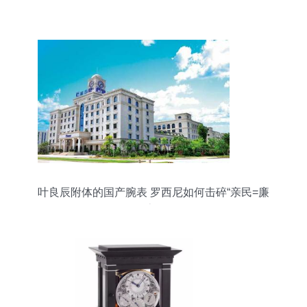
叶良辰附体的国产腕表 罗西尼如何击碎“亲民=廉
价”魔咒？