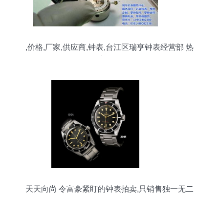
,价格,厂家,供应商,钟表,台江区瑞亨钟表经营部 热
卖促销
天天向尚 令富豪紧盯的钟表拍卖,只销售独一无二