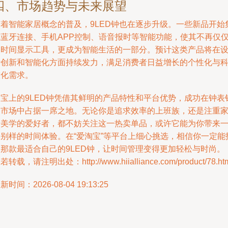
四、市场趋势与未来展望
随着智能家居概念的普及，9LED钟也在逐步升级。一些新品开始
成蓝牙连接、手机APP控制、语音报时等智能功能，使其不再仅
是时间显示工具，更成为智能生活的一部分。预计这类产品将在
计创新和智能化方面持续发力，满足消费者日益增长的个性化与
技化需求。
淘宝上的9LED钟凭借其鲜明的产品特性和平台优势，成功在钟表
售市场中占据一席之地。无论你是追求效率的上班族，还是注重
居美学的爱好者，都不妨关注这一热卖单品，或许它能为你带来
份别样的时间体验。在“爱淘宝”等平台上细心挑选，相信你一定能
到那款最适合自己的9LED钟，让时间管理变得更加轻松与时尚。
若转载，请注明出处：http://www.hiialliance.com/product/78.ht
新时间：2026-08-04 19:13:25