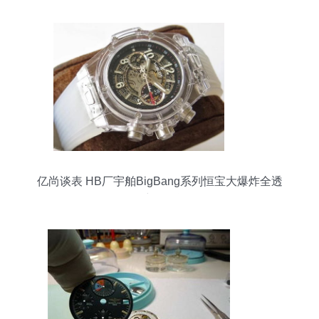
亿尚谈表 HB厂宇舶BigBang系列恒宝大爆炸全透
明详细测评