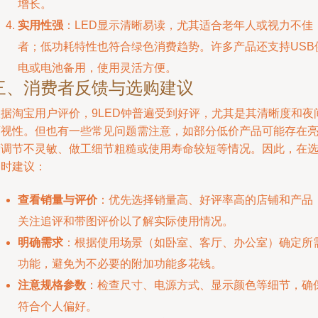
增长。
实用性强
：LED显示清晰易读，尤其适合老年人或视力不佳
者；低功耗特性也符合绿色消费趋势。许多产品还支持USB
电或电池备用，使用灵活方便。
三、消费者反馈与选购建议
根据淘宝用户评价，9LED钟普遍受到好评，尤其是其清晰度和夜
可视性。但也有一些常见问题需注意，如部分低价产品可能存在
度调节不灵敏、做工细节粗糙或使用寿命较短等情况。因此，在
购时建议：
查看销量与评价
：优先选择销量高、好评率高的店铺和产品
关注追评和带图评价以了解实际使用情况。
明确需求
：根据使用场景（如卧室、客厅、办公室）确定所
功能，避免为不必要的附加功能多花钱。
注意规格参数
：检查尺寸、电源方式、显示颜色等细节，确
符合个人偏好。